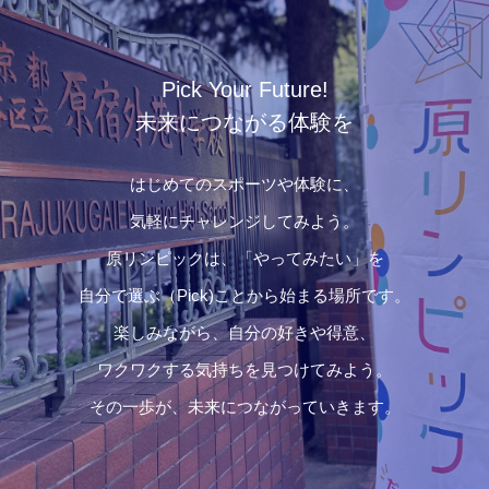
Pick Your Future!
未来につながる体験を
はじめてのスポーツや体験に、
気軽にチャレンジしてみよう。
原リンピックは、「やってみたい」を
自分で選ぶ（Pick)ことから始まる場所です。
楽しみながら、自分の好きや得意、
ワクワクする気持ちを見つけてみよう。
その一歩が、未来につながっていきます。